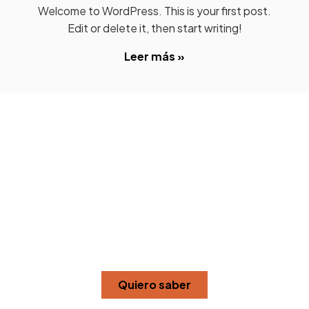
Welcome to WordPress. This is your first post.
Edit or delete it, then start writing!
Leer más »
Descubre cómo puedo
ayudarte a transformar
tu bienestar
Quiero acompañarte en el camino hacia una
mejor forma física. Con mi experiencia, te facilito
acceso a un entrenamiento adaptado y
eficiente cada día.
Quiero saber