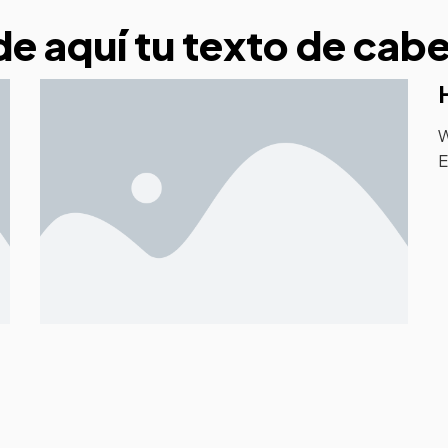
e aquí tu texto de cab
W
E